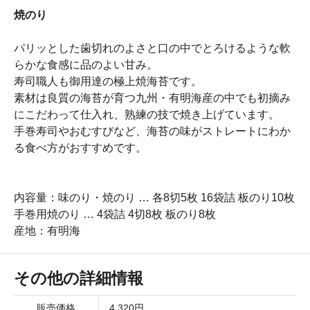
焼のり
パリッとした歯切れのよさと口の中でとろけるような軟
らかな食感に品のよい甘み。
寿司職人も御用達の極上焼海苔です。
素材は良質の海苔が育つ九州・有明海産の中でも初摘み
にこだわって仕入れ、熟練の技で焼き上げています。
手巻寿司やおむすびなど、海苔の味がストレートにわか
る食べ方がおすすめです。
内容量：味のり・焼のり … 各8切5枚 16袋詰 板のり10枚
手巻用焼のり … 4袋詰 4切8枚 板のり8枚
産地：有明海
その他の詳細情報
販売価格
4,320円