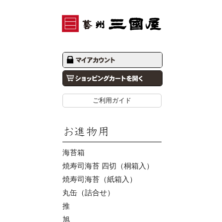
ご利用ガイド
海苔箱
焼寿司海苔 四切（桐箱入）
焼寿司海苔（紙箱入）
丸缶（詰合せ）
推
旭