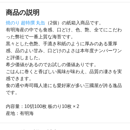
商品の説明
焼のり 超特撰 丸缶
（2個）の紙箱入商品です。
有明海産の中でも食感、口どけ、色、艶、全てにこだわ
った弊社で一番上質な海苔です。
黒々とした色艶、手漉き和紙のように厚みのある重厚
感、品のよい甘み、口どけのよさは本年度ナンバーワン
と評価しました。
希少価値があるのでお試しの価値ありです。
ごはんに巻くと香ばしい風味が味わえ、品質の凄さを実
感できます。
食の通や寿司職人達にも愛好家が多い三國屋が誇る逸品
です。
内容量：10切100枚 板のり10枚 × 2
産地：有明海