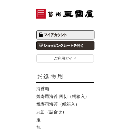
ご利用ガイド
海苔箱
焼寿司海苔 四切（桐箱入）
焼寿司海苔（紙箱入）
丸缶（詰合せ）
推
旭