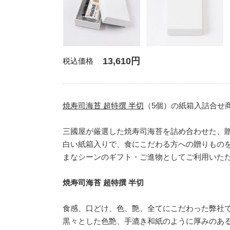
13,610円
税込価格
焼寿司海苔 超特撰 半切
（5個）の紙箱入詰合せ
三國屋が厳選した焼寿司海苔を詰め合わせた、
白い紙箱入りで、食にこだわる方への贈りもの
まなシーンのギフト・ご進物としてご利用いた
焼寿司海苔 超特撰 半切
食感、口どけ、色、艶、全てにこだわった弊社
黒々とした色艶、手漉き和紙のように厚みのあ