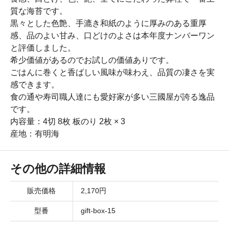
質な海苔です。
黒々とした色艶、手漉き和紙のように厚みのある重厚
感、品のよい甘み、口どけのよさは本年度ナンバーワン
と評価しました。
希少価値があるのでお試しの価値ありです。
ごはんに巻くと香ばしい風味が味わえ、品質の凄さを実
感できます。
食の通や寿司職人達にも愛好家が多い三國屋が誇る逸品
です。
内容量：4切 8枚 板のり 2枚 × 3
産地：有明海
その他の詳細情報
販売価格
2,170円
型番
gift-box-15