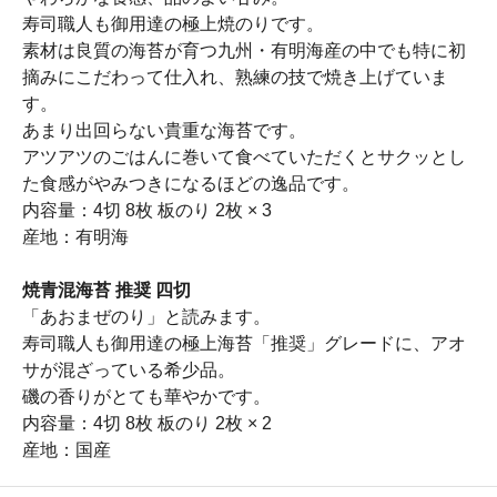
寿司職人も御用達の極上焼のりです。
素材は良質の海苔が育つ九州・有明海産の中でも特に初
摘みにこだわって仕入れ、熟練の技で焼き上げていま
す。
あまり出回らない貴重な海苔です。
アツアツのごはんに巻いて食べていただくとサクッとし
た食感がやみつきになるほどの逸品です。
内容量：4切 8枚 板のり 2枚 × 3
産地：有明海
焼青混海苔 推奨 四切
「あおまぜのり」と読みます。
寿司職人も御用達の極上海苔「推奨」グレードに、アオ
サが混ざっている希少品。
磯の香りがとても華やかです。
内容量：4切 8枚 板のり 2枚 × 2
産地：国産