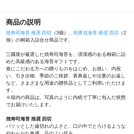
商品の説明
焼寿司海苔 推奨 四切
（3個）、
焼青混海苔 推奨 四切
（2
個）の桐箱入詰合せ商品です。
三國屋が厳選した焼寿司海苔を、清潔感のある桐箱に詰
めた高級感のある海苔ギフトです。
食にこだわる方への贈りものをはじめ、お祝い、内祝
い、引き出物、季節のご挨拶、香典返しや法要のお返し
など、さまざまな用途の贈答品としてご利用いただけま
す。
※箱内の商品は、写真のように内紙で丁寧に包んだ状態
でお届けいたします。
焼寿司海苔 推奨 四切
パリッとした歯切れのよさと、口の中でとろけるような
やわらかな食感、品のよい甘み。