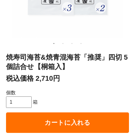
焼寿司海苔&焼青混海苔「推奨」四切 5
個詰合せ【桐箱入】
税込価格 2,710円
個数
箱
カートに入れる