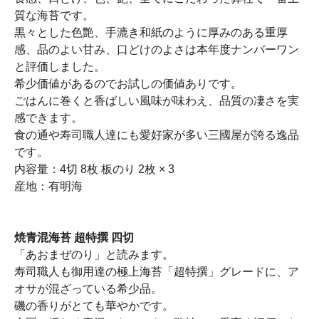
質な海苔です。
黒々とした色艶、手漉き和紙のように厚みのある重厚
感、品のよい甘み、口どけのよさは本年度ナンバーワン
と評価しました。
希少価値があるのでお試しの価値ありです。
ごはんに巻くと香ばしい風味が味わえ、品質の凄さを実
感できます。
食の通や寿司職人達にも愛好家が多い三國屋が誇る逸品
です。
内容量：4切 8枚 板のり 2枚 × 3
産地：有明海
焼青混海苔 超特撰 四切
「あおまぜのり」と読みます。
寿司職人も御用達の極上海苔「超特撰」グレードに、ア
オサが混ざっている希少品。
磯の香りがとても華やかです。