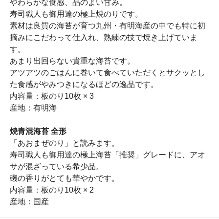
やわらかな食感、品のよい甘み。
寿司職人も御用達の極上焼のりです。
素材は良質の海苔が育つ九州・有明海産の中でも特に初
摘みにこだわって仕入れ、熟練の技で焼き上げていま
す。
あまり出回らない貴重な海苔です。
アツアツのごはんに巻いて食べていただくとサクッとし
た食感がやみつきになるほどの逸品です。
内容量：板のり10枚 × 3
産地：有明海
焼青混海苔 全形
「あおまぜのり」と読みます。
寿司職人も御用達の極上海苔「推奨」グレードに、アオ
サが混ざっている希少品。
磯の香りがとても華やかです。
内容量：板のり10枚 × 2
産地：国産